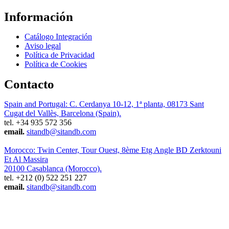
Información
Catálogo Integración
Aviso legal
Política de Privacidad
Política de Cookies
Contacto
Spain and Portugal: C. Cerdanya 10-12, 1ª planta, 08173 Sant
Cugat del Vallès, Barcelona (Spain).
tel. +34 935 572 356
email.
sitandb@sitandb.com
Morocco: Twin Center, Tour Ouest, 8ème Etg Angle BD Zerktouni
Et Al Massira
20100 Casablanca (Morocco).
tel. +212 (0) 522 251 227
email.
sitandb@sitandb.com