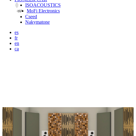
ISOACOUSTICS
MoFi Electronics
Cseed
Nakymatone
es
fr
en
ca
KITS DE
VICOUSTIC